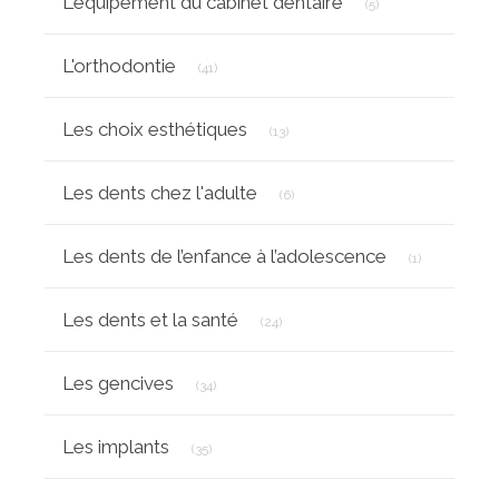
L'équipement du cabinet dentaire
(5)
Articles Count
L'orthodontie
(41)
Articles Count
Les choix esthétiques
(13)
Articles Count
Les dents chez l'adulte
(6)
Articles Cou
Les dents de l’enfance à l’adolescence
(1)
Articles Count
Les dents et la santé
(24)
Articles Count
Les gencives
(34)
Articles Count
Les implants
(35)
Articles Count