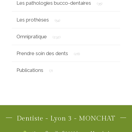
Les pathologies bucco-dentaires
(35)
Articles Count
Les prothèses
(54)
Articles Count
Omnipratique
(232)
Articles Count
Prendre soin des dents
(26)
Articles Count
Publications
(7)
Dentiste - Lyon 3 - MONCHAT