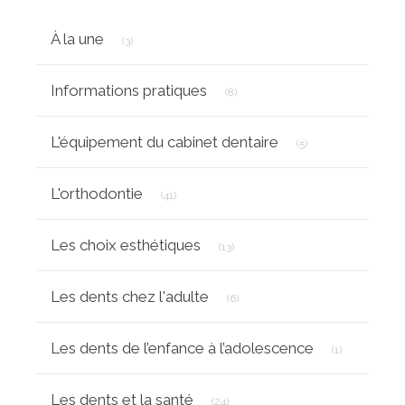
Articles Count
À la une
(3)
Articles Count
Informations pratiques
(8)
Articles Count
L'équipement du cabinet dentaire
(5)
Articles Count
L'orthodontie
(41)
Articles Count
Les choix esthétiques
(13)
Articles Count
Les dents chez l'adulte
(6)
Articles Cou
Les dents de l’enfance à l’adolescence
(1)
Articles Count
Les dents et la santé
(24)