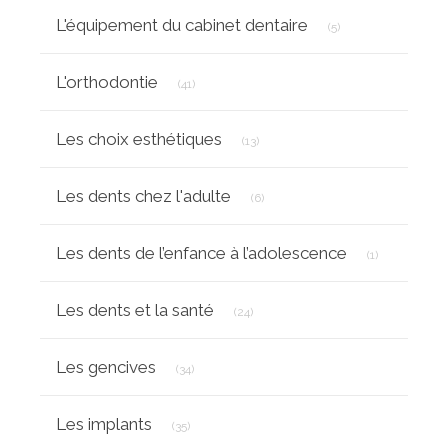
Articles Count
L'équipement du cabinet dentaire
(5)
Articles Count
L'orthodontie
(41)
Articles Count
Les choix esthétiques
(13)
Articles Count
Les dents chez l'adulte
(6)
Articles Cou
Les dents de l’enfance à l’adolescence
(1)
Articles Count
Les dents et la santé
(24)
Articles Count
Les gencives
(34)
Articles Count
Les implants
(35)