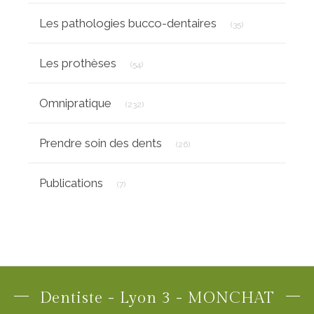
Articles Count
Les pathologies bucco-dentaires
(35)
Articles Count
Les prothèses
(54)
Articles Count
Omnipratique
(232)
Articles Count
Prendre soin des dents
(26)
Articles Count
Publications
(7)
Dentiste - Lyon 3 - MONCHAT